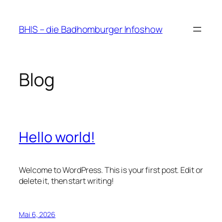
Zum
Inhalt
BHIS – die Badhomburger Infoshow
springen
Blog
Hello world!
Welcome to WordPress. This is your first post. Edit or
delete it, then start writing!
Mai 6, 2026