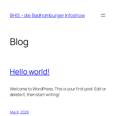
Zum
Inhalt
BHIS – die Badhomburger Infoshow
springen
Blog
Hello world!
Welcome to WordPress. This is your first post. Edit or
delete it, then start writing!
Mai 6, 2026