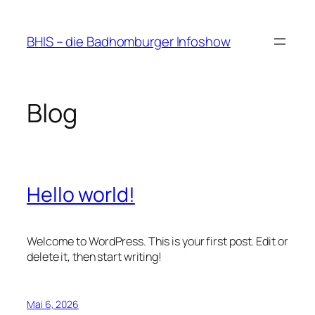
Zum
Inhalt
BHIS – die Badhomburger Infoshow
springen
Blog
Hello world!
Welcome to WordPress. This is your first post. Edit or
delete it, then start writing!
Mai 6, 2026