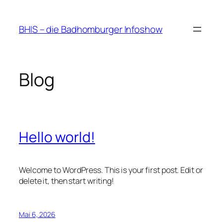
Zum
Inhalt
BHIS – die Badhomburger Infoshow
springen
Blog
Hello world!
Welcome to WordPress. This is your first post. Edit or
delete it, then start writing!
Mai 6, 2026