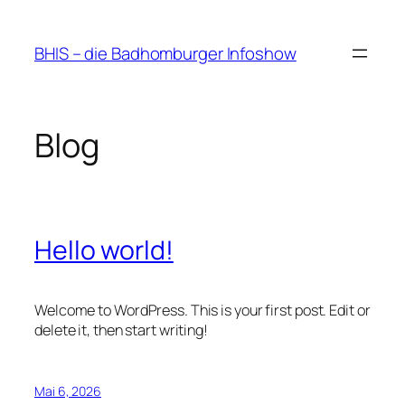
Zum
Inhalt
BHIS – die Badhomburger Infoshow
springen
Blog
Hello world!
Welcome to WordPress. This is your first post. Edit or
delete it, then start writing!
Mai 6, 2026