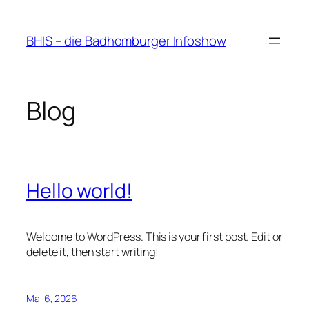
Zum
Inhalt
BHIS – die Badhomburger Infoshow
springen
Blog
Hello world!
Welcome to WordPress. This is your first post. Edit or
delete it, then start writing!
Mai 6, 2026