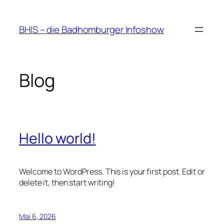
Zum
Inhalt
BHIS – die Badhomburger Infoshow
springen
Blog
Hello world!
Welcome to WordPress. This is your first post. Edit or
delete it, then start writing!
Mai 6, 2026