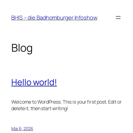
Zum
Inhalt
BHIS – die Badhomburger Infoshow
springen
Blog
Hello world!
Welcome to WordPress. This is your first post. Edit or
delete it, then start writing!
Mai 6, 2026