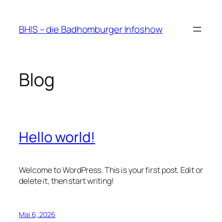
Zum
Inhalt
BHIS – die Badhomburger Infoshow
springen
Blog
Hello world!
Welcome to WordPress. This is your first post. Edit or
delete it, then start writing!
Mai 6, 2026