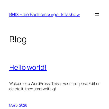
Zum
Inhalt
BHIS – die Badhomburger Infoshow
springen
Blog
Hello world!
Welcome to WordPress. This is your first post. Edit or
delete it, then start writing!
Mai 6, 2026