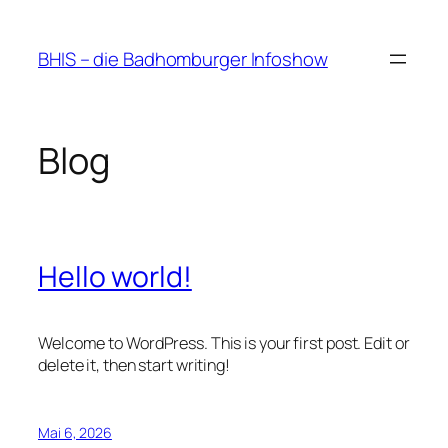
Zum
Inhalt
BHIS – die Badhomburger Infoshow
springen
Blog
Hello world!
Welcome to WordPress. This is your first post. Edit or
delete it, then start writing!
Mai 6, 2026