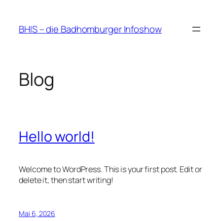
Zum
Inhalt
BHIS – die Badhomburger Infoshow
springen
Blog
Hello world!
Welcome to WordPress. This is your first post. Edit or
delete it, then start writing!
Mai 6, 2026