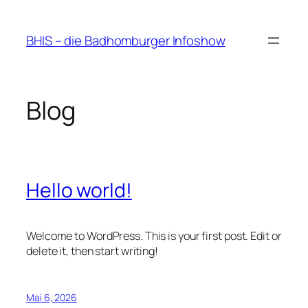
Zum
Inhalt
BHIS – die Badhomburger Infoshow
springen
Blog
Hello world!
Welcome to WordPress. This is your first post. Edit or
delete it, then start writing!
Mai 6, 2026