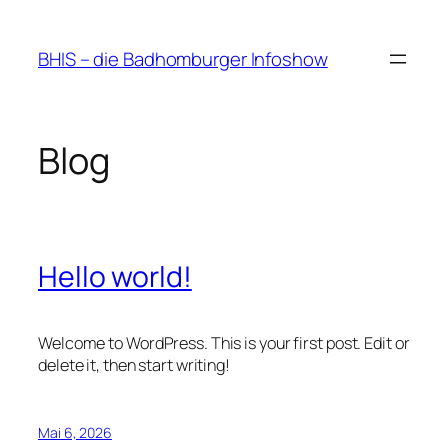
Zum
Inhalt
BHIS – die Badhomburger Infoshow
springen
Blog
Hello world!
Welcome to WordPress. This is your first post. Edit or
delete it, then start writing!
Mai 6, 2026