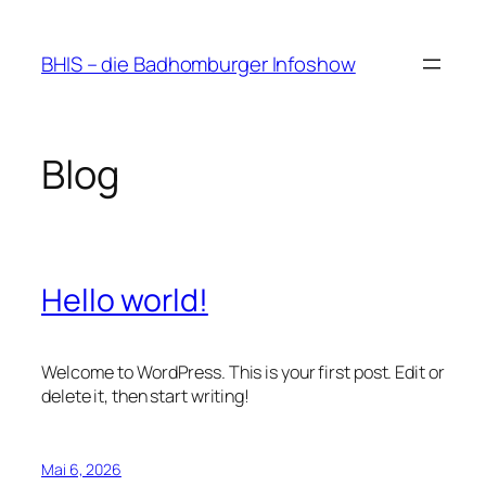
Zum
Inhalt
BHIS – die Badhomburger Infoshow
springen
Blog
Hello world!
Welcome to WordPress. This is your first post. Edit or
delete it, then start writing!
Mai 6, 2026