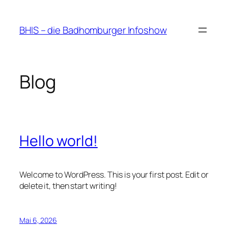
Zum
Inhalt
BHIS – die Badhomburger Infoshow
springen
Blog
Hello world!
Welcome to WordPress. This is your first post. Edit or
delete it, then start writing!
Mai 6, 2026