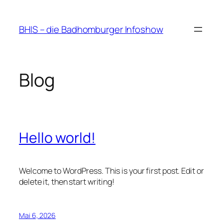
Zum
Inhalt
BHIS – die Badhomburger Infoshow
springen
Blog
Hello world!
Welcome to WordPress. This is your first post. Edit or
delete it, then start writing!
Mai 6, 2026