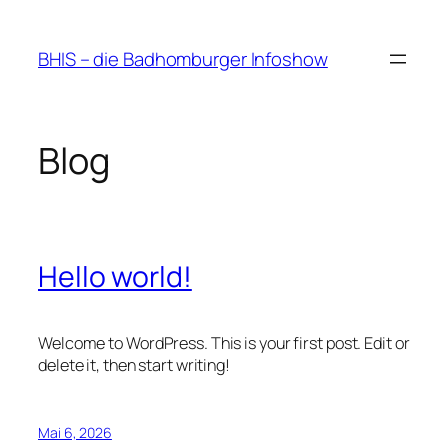
Zum
Inhalt
BHIS – die Badhomburger Infoshow
springen
Blog
Hello world!
Welcome to WordPress. This is your first post. Edit or
delete it, then start writing!
Mai 6, 2026