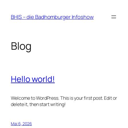
Zum
Inhalt
BHIS – die Badhomburger Infoshow
springen
Blog
Hello world!
Welcome to WordPress. This is your first post. Edit or
delete it, then start writing!
Mai 6, 2026