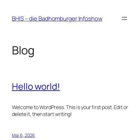
Zum
Inhalt
BHIS – die Badhomburger Infoshow
springen
Blog
Hello world!
Welcome to WordPress. This is your first post. Edit or
delete it, then start writing!
Mai 6, 2026