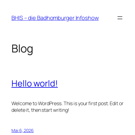
Zum
Inhalt
BHIS – die Badhomburger Infoshow
springen
Blog
Hello world!
Welcome to WordPress. This is your first post. Edit or
delete it, then start writing!
Mai 6, 2026