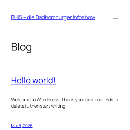
Zum
Inhalt
BHIS – die Badhomburger Infoshow
springen
Blog
Hello world!
Welcome to WordPress. This is your first post. Edit or
delete it, then start writing!
Mai 6, 2026