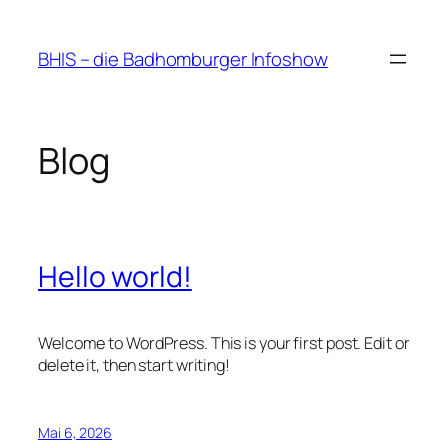
Zum
Inhalt
BHIS – die Badhomburger Infoshow
springen
Blog
Hello world!
Welcome to WordPress. This is your first post. Edit or
delete it, then start writing!
Mai 6, 2026