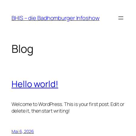
Zum
Inhalt
BHIS – die Badhomburger Infoshow
springen
Blog
Hello world!
Welcome to WordPress. This is your first post. Edit or
delete it, then start writing!
Mai 6, 2026