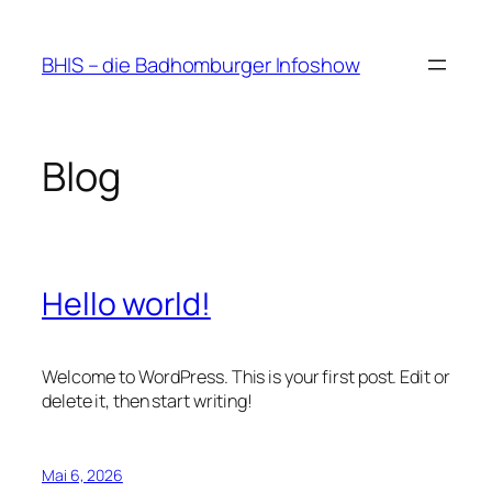
Zum
Inhalt
BHIS – die Badhomburger Infoshow
springen
Blog
Hello world!
Welcome to WordPress. This is your first post. Edit or
delete it, then start writing!
Mai 6, 2026