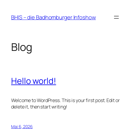
Zum
Inhalt
BHIS – die Badhomburger Infoshow
springen
Blog
Hello world!
Welcome to WordPress. This is your first post. Edit or
delete it, then start writing!
Mai 6, 2026