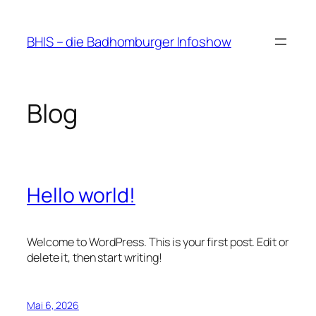
Zum
Inhalt
BHIS – die Badhomburger Infoshow
springen
Blog
Hello world!
Welcome to WordPress. This is your first post. Edit or
delete it, then start writing!
Mai 6, 2026