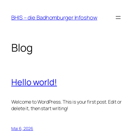
Zum
Inhalt
BHIS – die Badhomburger Infoshow
springen
Blog
Hello world!
Welcome to WordPress. This is your first post. Edit or
delete it, then start writing!
Mai 6, 2026