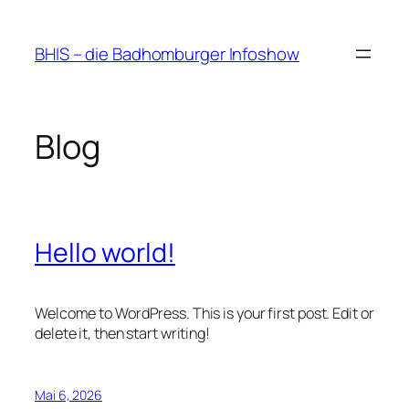
Zum
Inhalt
BHIS – die Badhomburger Infoshow
springen
Blog
Hello world!
Welcome to WordPress. This is your first post. Edit or
delete it, then start writing!
Mai 6, 2026