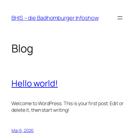
Zum
Inhalt
BHIS – die Badhomburger Infoshow
springen
Blog
Hello world!
Welcome to WordPress. This is your first post. Edit or
delete it, then start writing!
Mai 6, 2026