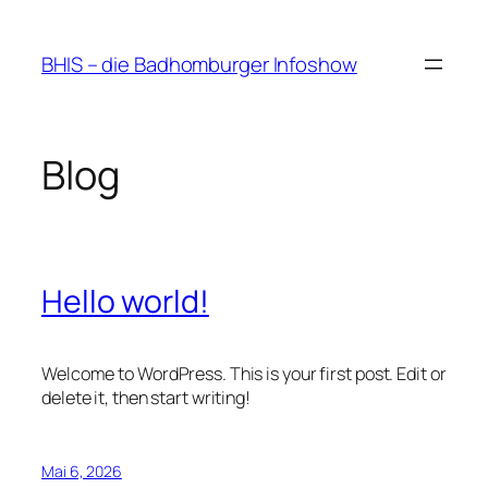
Zum
Inhalt
BHIS – die Badhomburger Infoshow
springen
Blog
Hello world!
Welcome to WordPress. This is your first post. Edit or
delete it, then start writing!
Mai 6, 2026