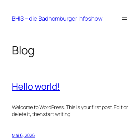
Zum
Inhalt
BHIS – die Badhomburger Infoshow
springen
Blog
Hello world!
Welcome to WordPress. This is your first post. Edit or
delete it, then start writing!
Mai 6, 2026