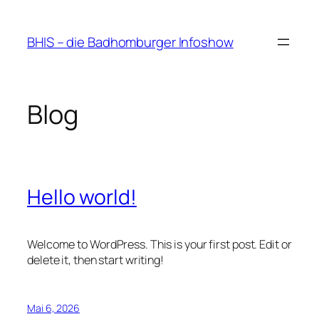
Zum
Inhalt
BHIS – die Badhomburger Infoshow
springen
Blog
Hello world!
Welcome to WordPress. This is your first post. Edit or
delete it, then start writing!
Mai 6, 2026