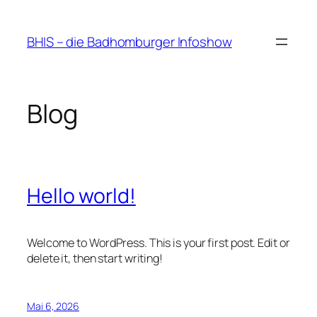
Zum
Inhalt
BHIS – die Badhomburger Infoshow
springen
Blog
Hello world!
Welcome to WordPress. This is your first post. Edit or
delete it, then start writing!
Mai 6, 2026