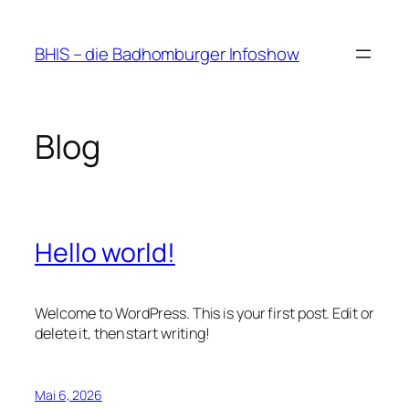
Zum
Inhalt
BHIS – die Badhomburger Infoshow
springen
Blog
Hello world!
Welcome to WordPress. This is your first post. Edit or
delete it, then start writing!
Mai 6, 2026