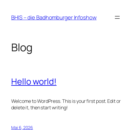
Zum
Inhalt
BHIS – die Badhomburger Infoshow
springen
Blog
Hello world!
Welcome to WordPress. This is your first post. Edit or
delete it, then start writing!
Mai 6, 2026