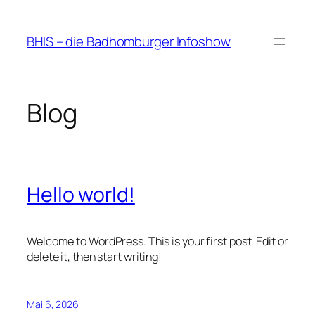
Zum
Inhalt
BHIS – die Badhomburger Infoshow
springen
Blog
Hello world!
Welcome to WordPress. This is your first post. Edit or
delete it, then start writing!
Mai 6, 2026