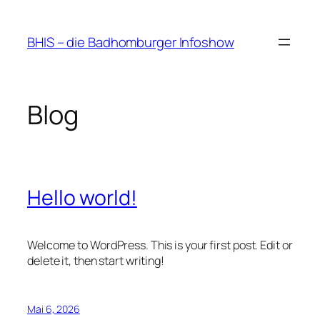
Zum
Inhalt
BHIS – die Badhomburger Infoshow
springen
Blog
Hello world!
Welcome to WordPress. This is your first post. Edit or
delete it, then start writing!
Mai 6, 2026