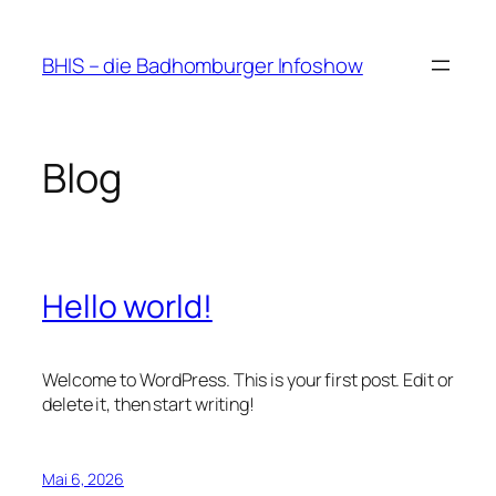
Zum
Inhalt
BHIS – die Badhomburger Infoshow
springen
Blog
Hello world!
Welcome to WordPress. This is your first post. Edit or
delete it, then start writing!
Mai 6, 2026