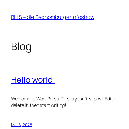
Zum
Inhalt
BHIS – die Badhomburger Infoshow
springen
Blog
Hello world!
Welcome to WordPress. This is your first post. Edit or
delete it, then start writing!
Mai 6, 2026