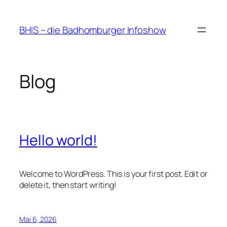
Zum
Inhalt
BHIS – die Badhomburger Infoshow
springen
Blog
Hello world!
Welcome to WordPress. This is your first post. Edit or
delete it, then start writing!
Mai 6, 2026