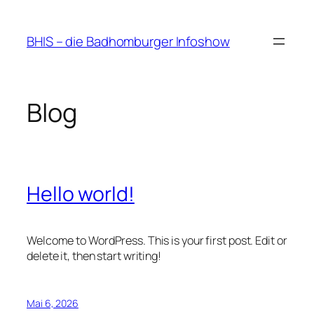
Zum
Inhalt
BHIS – die Badhomburger Infoshow
springen
Blog
Hello world!
Welcome to WordPress. This is your first post. Edit or
delete it, then start writing!
Mai 6, 2026