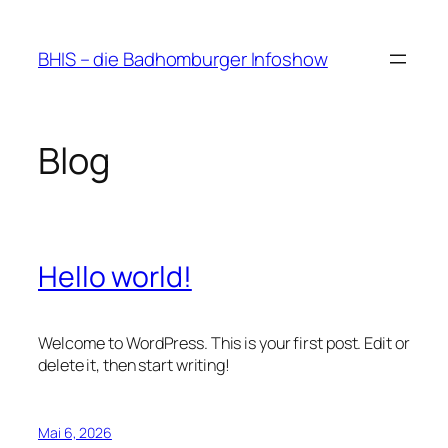
Zum
Inhalt
BHIS – die Badhomburger Infoshow
springen
Blog
Hello world!
Welcome to WordPress. This is your first post. Edit or
delete it, then start writing!
Mai 6, 2026