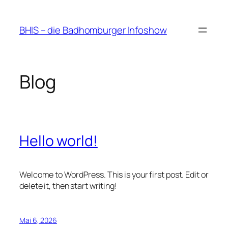
Zum
Inhalt
BHIS – die Badhomburger Infoshow
springen
Blog
Hello world!
Welcome to WordPress. This is your first post. Edit or
delete it, then start writing!
Mai 6, 2026