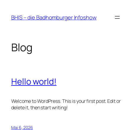
Zum
Inhalt
BHIS – die Badhomburger Infoshow
springen
Blog
Hello world!
Welcome to WordPress. This is your first post. Edit or
delete it, then start writing!
Mai 6, 2026