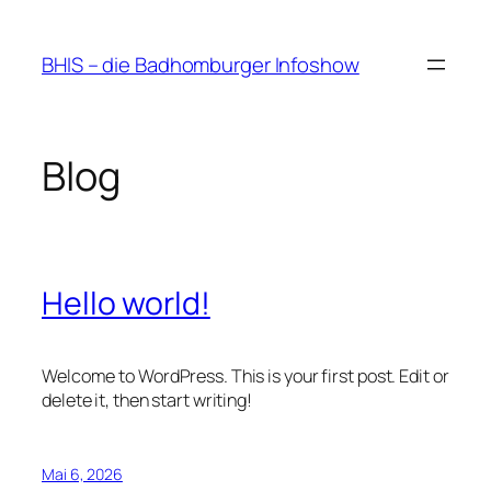
Zum
Inhalt
BHIS – die Badhomburger Infoshow
springen
Blog
Hello world!
Welcome to WordPress. This is your first post. Edit or
delete it, then start writing!
Mai 6, 2026