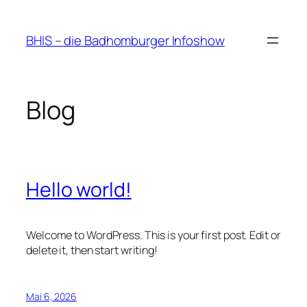
Zum
Inhalt
BHIS – die Badhomburger Infoshow
springen
Blog
Hello world!
Welcome to WordPress. This is your first post. Edit or
delete it, then start writing!
Mai 6, 2026