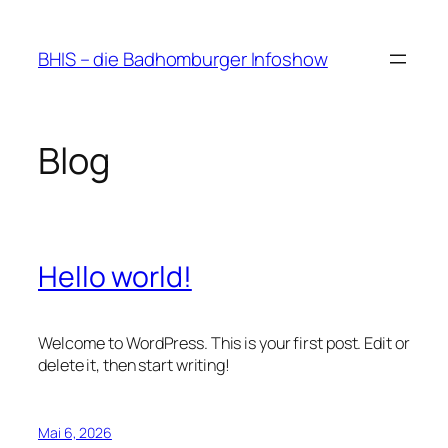
Zum
Inhalt
BHIS – die Badhomburger Infoshow
springen
Blog
Hello world!
Welcome to WordPress. This is your first post. Edit or
delete it, then start writing!
Mai 6, 2026