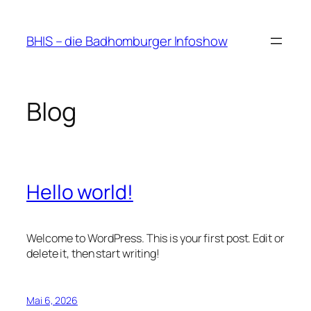
Zum
Inhalt
BHIS – die Badhomburger Infoshow
springen
Blog
Hello world!
Welcome to WordPress. This is your first post. Edit or
delete it, then start writing!
Mai 6, 2026