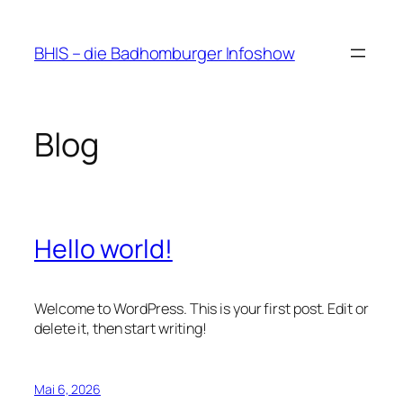
Zum
Inhalt
BHIS – die Badhomburger Infoshow
springen
Blog
Hello world!
Welcome to WordPress. This is your first post. Edit or
delete it, then start writing!
Mai 6, 2026